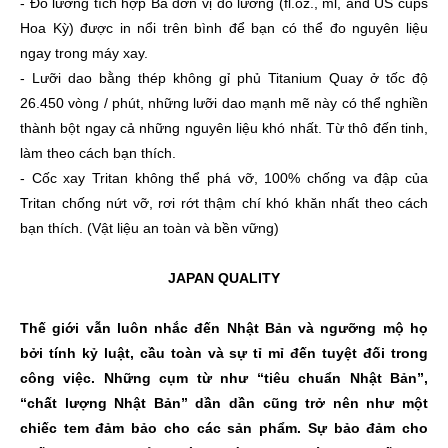
- Đo lường tích hợp Ba đơn vị đo lường (fl.oz., ml, and US cups
Hoa Kỳ) được in nổi trên bình để bạn có thể đo nguyên liệu
ngay trong máy xay.
- Lưỡi dao bằng thép không gỉ phủ Titanium Quay ở tốc độ
26.450 vòng / phút, những lưỡi dao mạnh mẽ này có thể nghiền
thành bột ngay cả những nguyên liệu khó nhất. Từ thô đến tinh,
làm theo cách bạn thích.
- Cốc xay Tritan không thể phá vỡ, 100% chống va đập của
Tritan chống nứt vỡ, rơi rớt thậm chí khó khăn nhất theo cách
bạn thích. (Vật liệu an toàn và bền vững)
JAPAN QUALITY
Thế giới vẫn luôn nhắc đến Nhật Bản và ngưỡng mộ họ
bởi tính kỷ luật, cầu toàn và sự tỉ mỉ đến tuyệt đối trong
công việc. Những cụm từ như “tiêu chuẩn Nhật Bản”,
“chất lượng Nhật Bản” dần dần cũng trở nên như một
chiếc tem đảm bảo cho các sản phẩm. Sự bảo đảm cho