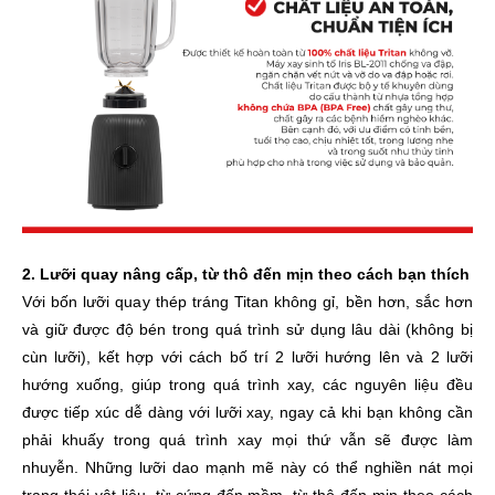
2. Lưỡi quay nâng cấp, từ thô đến mịn theo cách bạn thích
Với bốn lưỡi quay thép tráng Titan không gỉ, bền hơn, sắc hơn
và giữ được độ bén trong quá trình sử dụng lâu dài (không bị
cùn lưỡi), kết hợp với cách bố trí 2 lưỡi hướng lên và 2 lưỡi
hướng xuống, giúp trong quá trình xay, các nguyên liệu đều
được tiếp xúc dễ dàng với lưỡi xay, ngay cả khi bạn không cần
phải khuấy trong quá trình xay mọi thứ vẫn sẽ được làm
nhuyễn. Những lưỡi dao mạnh mẽ này có thể nghiền nát mọi