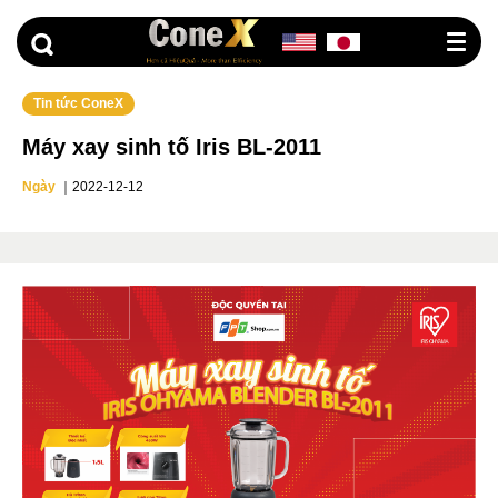
G
o
t
o
Tin tức ConeX
Máy xay sinh tố Iris BL-2011
Ngày
｜
2022-12-12