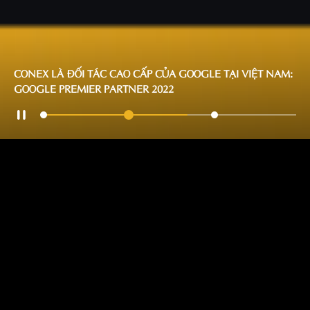
CONEX LÀ ĐỐI TÁC CAO CẤP CỦA GOOGLE TẠI VIỆT NAM:
GOOGLE PREMIER PARTNER 2022